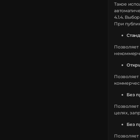
Такое испо
автоматиче
4.1.4. Выб
При публи
Станд
Позволяет 
некоммерч
Откры
Позволяет 
коммерчес
Без п
Позволяет 
целях, за
Без п
Позволяет 