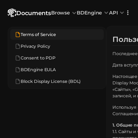
Documents
Browse
BDEngine
API
Browse
All Models
Custom Head
Animations
With sound
Random Mod
Terms of Service
Categories
Польз
Decoration & Art
Interior &
5826
Privacy Policy
Characters & Creatures
Nature & 
2290
Последнее 
Animals & Pets
Science &
1217
Consent to PDP
Food & Drink
Cars & Ve
718
Дата вступ
BDEngine EULA
Watercraft
Toys & Plushi
135
Настоящее 
Block Display License (BDL)
Display Mod
«Сайты», «
записей, и
Используя 
Соглашени
1. Общие 
1.1. Сайты