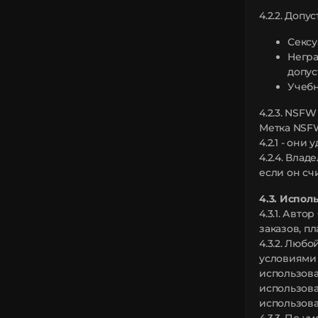
4.2.2. Доп
Сексу
Негра
допус
Учебн
4.2.3. NSF
Метка NSFW
4.2.1 - они 
4.2.4. Вла
если он сч
4.3. Испол
4.3.1. Авт
заказов, пл
4.3.2. Люб
условиями 
использова
использова
использов