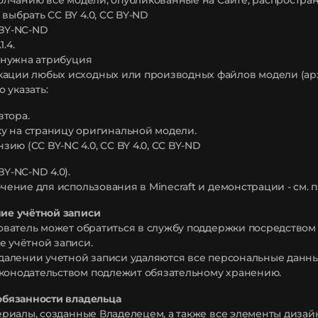
умолчанию все модели, опубликованные на Сайте, распростра
 выбрать CC BY 4.0, CC BY-ND
 BY-NC-ND
1.4.
да нужна атрибуция
ации любых исходных или производных файлов модели (архи
 указать:
втора.
у на страницу оригинальной модели.
зию (CC BY-NC 4.0, CC BY 4.0, CC BY-ND
BY-NC-ND 4.0).
ючение для использования в Minecraft и демонстрации - см. п. 4
ние учётной записи
ьзователь может обратиться в службу поддержки посредством
е учётной записи.
 удалении учетной записи удаляются все персональные дан
конодательством подлежит обязательному хранению.
 обязанности владельца
атериалы, созданные Владелецем, а также все элементы диза