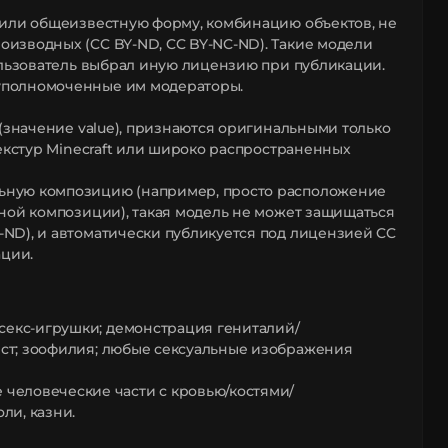
 или общеизвестную форму, комбинацию объектов, не
изводных (CC BY-ND, CC BY-NC-ND). Такие модели
ользователь выбрал иную лицензию при публикации.
уполномоченные им модераторы.
(значение value), признаются оригинальными только
екстур Minecraft или широко распространенных
ьную композицию (например, просто расположение
ной композиции), такая модель не может защищаться
ND), и автоматически публикуется под лицензией CC
ации.
 секс-игрушки; демонстрация гениталий/
цест; зоофилия; любые сексуальные изображения
человеческие части с кровью/костями/
ли, казни.