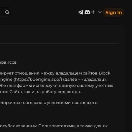
Sign In
Exterior & Architectural
4
2399
Devices & Equipment
69
1302
Industrial
866
Aircraft
177
Сервисов
Music
12
лирует отношения между владельцем сайтов Block
DEngine (https://bdengine.app/) (далее – «Владелец»,
. Обе платформы используют единую систему учётных
е Сайта, так и на работу редактора.
оворочное согласие с условиями настоящего
м, опубликованным Пользователями, а также для их