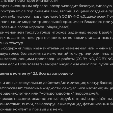
имальный порог оригинальности
торая очевидным образом воспроизводит базовую, типовую
ространяться под лицензиями, запрещающими создание про
ски публикуются под лицензией CC BY-NC 4.0, даже если П
 признании модели тривиальной принимает Владелец или 
льзование голов игроков (player_head)
рименением текстур голов игроков, заданных через base64 
и, что данные текстуры не являются копиями стандартных т
ных текстур.
ль содержит лишь незначительные изменения или минимал
двух голов без значимых изменений текстур или оригиналь
, запрещающими производные работы (CC BY-ND, CC BY-NC-
 даже если Пользователь выбрал иную лицензию при публик
вания к контенту
4.2.1. Всегда запрещено
 и явные сексуальные действия/их имитация; мастурбация;
в/"просвета"; телесные жидкости; сексуальное насилие; ин
ершеннолетних или "молодоподобных" персонажей.
ческое насилие: реалистичные отрубленные/повреждённые 
енностями, пытки, саморазрушение/суицид, фетишизация бо
онный контент и призывы к нему.