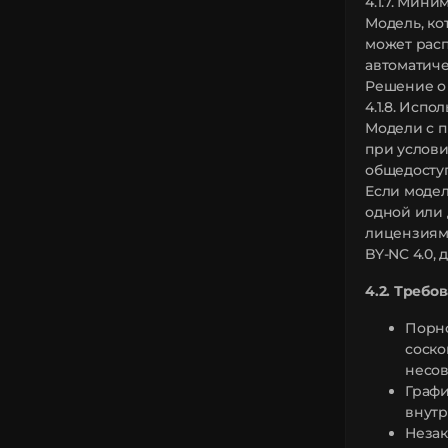
4.1.7. Мин
Модель, ко
может расп
автоматиче
Решение о
4.1.8. Испо
Модели с п
при услови
общедоступ
Если моде
одной или 
лицензиями
BY-NC 4.0,
4.2. Требо
Порно
соско
несов
Графи
внутр
Незак