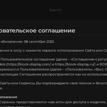
Search
..
el
Collections
Authors
овательское соглашение
 Furniture
Blocks & Slabs & Stair
3540
318
Plant
Environment & Places
1646
13
обновление: 08 сентября 2025
 Technology
Weapon & Military
1107
893
hicles
BDEngine Template
581
426
ления в силу: с момента первого использования Сайта или 
es
Cosmetics & Accessories
97
67
Пользовательское соглашение (далее – «Соглашение») регу
els (https://block-display.com/ и https://block-display.ru/) и B
Сервисы») и Пользователями (далее – «Пользователь», «Вы»)
 настоящее Соглашение распространяется как на использовани
Сайты или Сервисы, Вы подтверждаете своё полное и безог
я.
положения
 и Сервисы предоставляются «как есть» для доступа к моделя