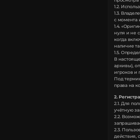
просмотра 
1.2. Испол
1.3. Владе
с момента 
1.4. «Ориг
нуля и не 
когда вклю
наличие та
1.5. Опред
В настояще
архивы), о
игроков и 
Под термин
права на к
2. Регистр
2.1. Для п
учётную за
2.2. Возмо
запрашива
2.3. Польз
действия, 