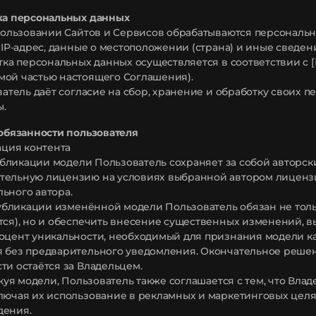
тка персональных данных
спользовании Сайтов и Сервисов обрабатываются персональ
, IP-адрес, данные о местоположении (страна) и иные сведе
отка персональных данных осуществляется в соответствии 
ой частью настоящего Соглашения).
ователь даёт согласие на сбор, хранение и обработку свои
ы.
 обязанности пользователя
кация контента
 публикации модели Пользователь сохраняет за собой авторс
ельную лицензию на условиях выбранной автором лицензии (
ьного автора.
 публикации изменённой модели Пользователь обязан не тол
тся), но и обеспечить внесение существенных изменений,
оцент уникальности, необходимый для признания модели к
я без предварительного уведомления. Окончательное реше
ти остаётся за Владельцем.
ликуя модели, Пользователь также соглашается с тем, что Вл
лючая их использование в рекламных и маркетинговых целя
дения.