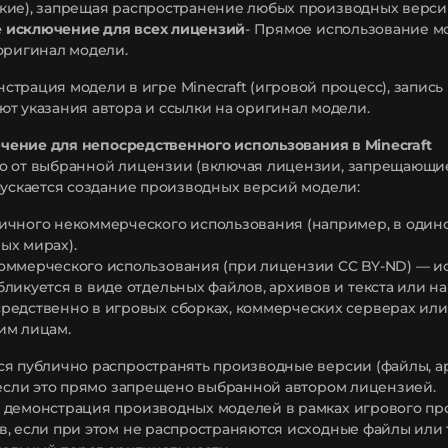
кие), запрещая распространение любых производных верси
 исключение для всех лицензий
- Прямое использование мод
оригинал модели.
страция модели в игре Minecraft (игровой процесс), запис
ют указания автора и ссылки на оригинал модели.
чение для непосредственного использования в Minecraft
о от выбранной лицензии (включая лицензии, запрещающие
пускается создание производных версий модели:
ичного некоммерческого использования (например, в одино
ых мирах).
оммерческого использования (при лицензии CC BY-ND) — и
бликуется в виде отдельных файлов, архивов и текста или на
редственно в игровых сборках, коммерческих серверах или 
им лицам.
я публично распространять производные версии (файлы, а
 если это прямо запрещено выбранной автором лицензией.
демонстрация производных моделей в рамках игрового про
, если при этом не распространяются исходные файлы или 