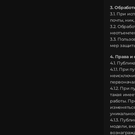
3. Обрабо
3.1. При и
почты, ник
3.2. Обраб
неотъемлем
3.3. Польз
мер защит
4. Права и
4.1. Публи
4.1.1. При
неисключит
первоначал
4.1.2. При
такая имее
работы. Пр
изменятьс
уникальнос
4.1.3. Пуб
модели, вк
вознаграж