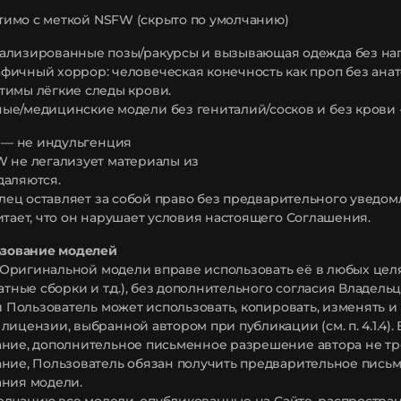
устимо с меткой NSFW (скрыто по умолчанию)
ализированные позы/ракурсы и вызывающая одежда без наго
фичный хоррор: человеческая конечность как проп без анат
тимы лёгкие следы крови.
ые/медицинские модели без гениталий/сосков и без крови -
W — не индульгенция
 не легализует материалы из
удаляются.
делец оставляет за собой право без предварительного уведо
итает, что он нарушает условия настоящего Соглашения.
ьзование моделей
ор Оригинальной модели вправе использовать её в любых це
атные сборки и т.д.), без дополнительного согласия Владельц
ой Пользователь может использовать, копировать, изменять 
лицензии, выбранной автором при публикации (см. п. 4.1.4).
ние, дополнительное письменное разрешение автора не тр
ние, Пользователь обязан получить предварительное пись
ания модели.