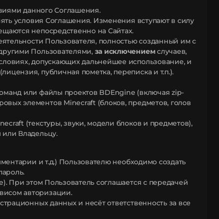
овиями данного Соглашения.
енять условия Соглашения. Изменения вступают в силу
ещаются непосредственно на Сайтах.
деятельности Пользователя, полностью созданный им с
 другими Пользователями,
за исключением
случаев,
словиях, допускающих дальнейшее использование, и
цензия, публичная пометка, переписка и т.п.).
оманд или файлы проектов BDEngine (включая zip-
вых элементов Minecraft (блоков, предметов, голов
raft (текстуры, звуки, модели блоков и предметов),
 или Владельцу.
мментарии и т.д.) Пользователю необходимо создать
пароль.
e). При этом Пользователь соглашается с передачей
висом авторизации.
истрационных данных и несёт ответственность за все