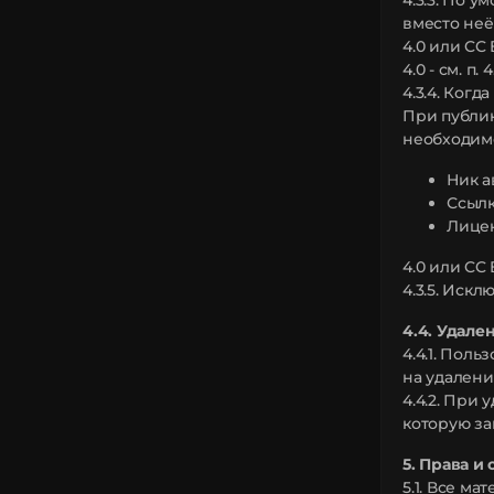
4.3.3. По 
вместо неё
4.0 или CC
4.0 - см. п. 4.
4.3.4. Ког
При публик
необходимо
Ник а
Ссылк
Лицен
4.0 или CC 
4.3.5. Искл
4.4. Удале
4.4.1. Пол
на удалени
4.4.2. При
которую за
5. Права и
5.1. Все м