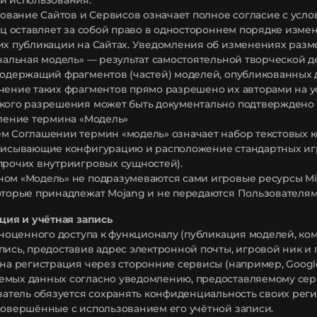
и использования.
ьзование Сайтов и Сервисов означает полное согласие с усл
лец оставляет за собой право в одностороннем порядке изм
их публикации на Сайтах. Уведомления об изменениях разм
инальная модель» — результат самостоятельной творческой 
содержащий фрагментов (частей) моделей, опубликованных
чение таких фрагментов прямо разрешено их авторами на у
кого разрешения может быть документально подтверждено (ли
еление термина «Модель»
м Соглашении термин «модель» означает набор текстовых к
писывающие конфигурацию и расположение стандартных игро
прочих внутриигровых сущностей).
ом «Модель» не подразумеваются сами игровые ресурсы Minec
оторые принадлежат Mojang и не передаются Пользователям
ация и учётная запись
олноценного доступа к функционалу (публикация моделей, ко
пись, предоставив адрес электронной почты, игровой ник и 
жна регистрация через сторонние сервисы (например, Googl
емых данных согласно уведомлению, предоставляемому сер
ователь обязуется сохранять конфиденциальность своих рег
совершённые с использованием его учётной записи.