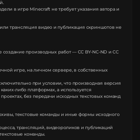
й.
ели в игре Minecraft не требует указания автора и
ь или трансляция видео и публикация скриншотов не
 создание производных работ — CC BY-NC-ND и CC
чной игре, на личном сервере, в собственных
сключительно при условии, что производная версия
 каких-либо платформах, а используется
проектах, без передачи исходных текстовых команд
рхивы, текстовые команды и иные формы исходного
цесса, трансляций, видеороликов и публикаций
текстовые команды.