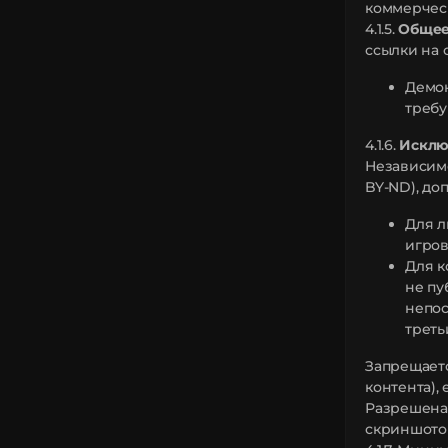
коммерчес
4.1.5.
Общее
ссылки на 
Демон
требу
4.1.6.
Исклю
Независим
BY-ND), до
Для л
игров
Для к
не пу
непос
треть
Запрещаетс
контента),
Разрешена 
скриншотов