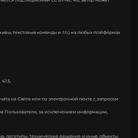
няются под лицензией CC BY-NC 4.0; автор может
вы, текстовые команды и т.п.) на любых платформах
.1.5.
 чата на Сайте или по электронной почте с запросом
ные Пользователя, за исключением информации,
йна, логотипы, технические решения и иные объекты,